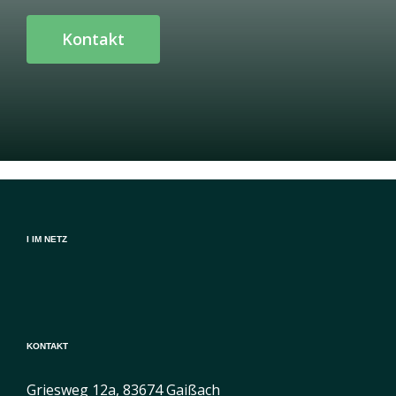
Kontakt
mr bet brazil
I IM NETZ
KONTAKT
Griesweg 12a, 83674 Gaißach